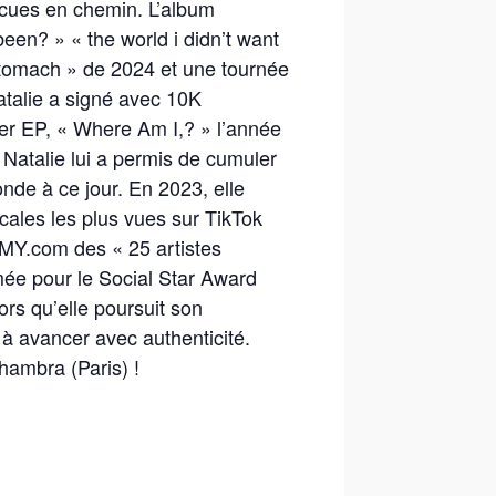
écues en chemin. L’album
een? » « the world i didn’t want
Stomach » de 2024 et une tournée
atalie a signé avec 10K
ier EP, « Where Am I,? » l’année
Natalie lui a permis de cumuler
onde à ce jour. En 2023, elle
cales les plus vues sur TikTok
MMY.com des « 25 artistes
ée pour le Social Star Award
rs qu’elle poursuit son
à avancer avec authenticité.
lhambra (Paris) !