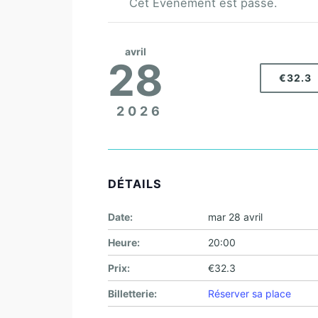
Cet Evénement est passé.
avril
28
€32.3
2026
DÉTAILS
Date:
mar 28 avril
Heure:
20:00
Prix:
€32.3
Billetterie:
Réserver sa place