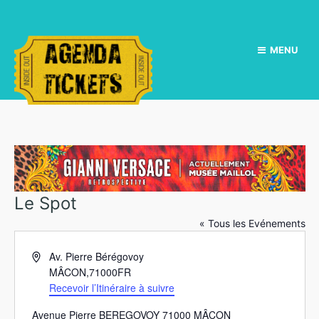
MENU
Le Spot
« Tous les Evénements
A
Av. Pierre Bérégovoy
d
MÂCON
,
71000
FR
r
Recevoir l’Itinéraire à suivre
e
Avenue Pierre BEREGOVOY 71000 MÂCON
s