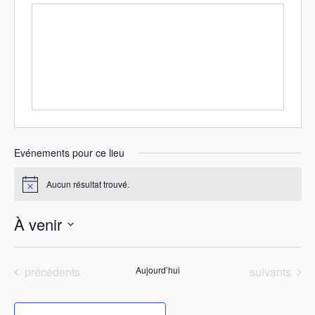
s
e
Evénements pour ce lieu
Aucun résultat trouvé.
N
o
t
À venir
i
c
S
e
é
Evénements
Evénements
précédents
Aujourd’hui
suivants
l
e
c