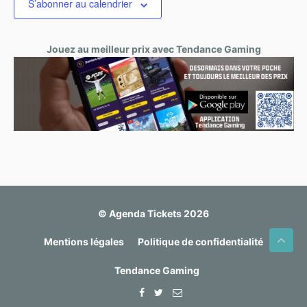
t
S’abonner au calendrier
i
o
n
Jouez au meilleur prix avec Tendance Gaming
n
e
z
u
n
e
d
a
t
e
.
© Agenda Tickets 2026
Mentions légales
Politique de confidentialité
Tendance Gaming