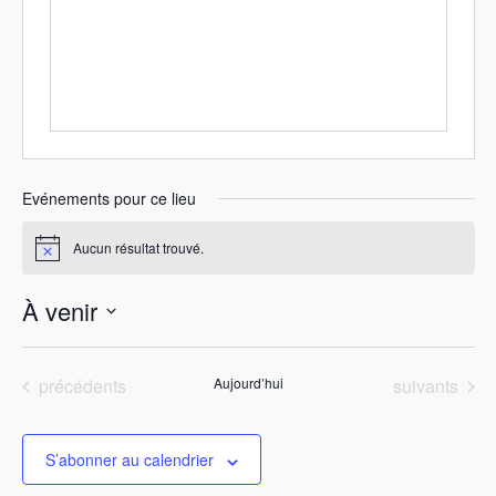
s
e
Evénements pour ce lieu
Aucun résultat trouvé.
N
o
t
À venir
i
c
S
e
é
Evénements
Evénements
précédents
Aujourd’hui
suivants
l
e
c
t
S’abonner au calendrier
i