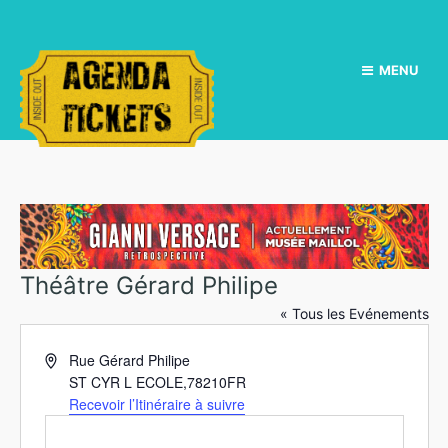
MENU
Théâtre Gérard Philipe
« Tous les Evénements
A
Rue Gérard Philipe
d
ST CYR L ECOLE
,
78210
FR
r
Recevoir l’Itinéraire à suivre
e
s